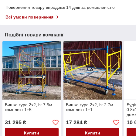
Повернення товару впродовж 14 днів за домовленістю
Всі умови повернення
Подібні товари компанії
Вишка тура 2х2, h: 7.5м
Вишка тура 2х2, h: 2.7м
Буді
комплект 1+5
комплект 1+1
0.8х
дом
31 295
17 284
10 
₴
₴
Купити
Купити