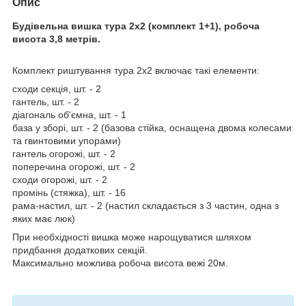
Опис
Будівельна вишка тура 2х2 (комплект 1+1), робоча
висота 3,8 метрів.
Комплект риштування тура 2х2 включає такі елементи:
сходи секція, шт. - 2
гантель, шт. - 2
діагональ об'ємна, шт. - 1
база у зборі, шт. - 2 (базова стійка, оснащена двома колесами
та гвинтовими упорами)
гантель огорожі, шт. - 2
поперечина огорожі, шт. - 2
сходи огорожі, шт. - 2
промінь (стяжка), шт. - 16
рама-настил, шт. - 2 (настил складається з 3 частин, одна з
яких має люк)
При необхідності вишка може нарощуватися шляхом
придбання додаткових секцій.
Максимально можлива робоча висота вежі 20м.