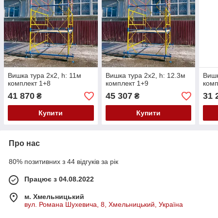
Вишка тура 2х2, h: 11м
Вишка тура 2х2, h: 12.3м
Вишк
комплект 1+8
комплект 1+9
комп
41 870
45 307
31 
₴
₴
Купити
Купити
Про нас
80% позитивних з 44 відгуків за рік
Працює з 04.08.2022
м. Хмельницький
вул. Романа Шухевича, 8, Хмельницький, Україна