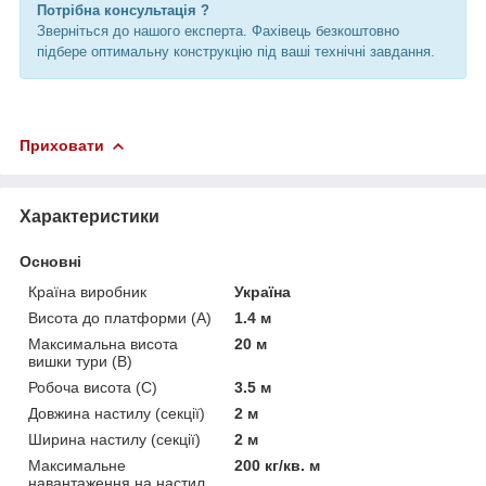
Потрібна консультація ?
Зверніться до нашого експерта. Фахівець безкоштовно
підбере оптимальну конструкцію під ваші технічні завдання.
Приховати
Характеристики
Основні
Країна виробник
Україна
Висота до платформи (А)
1.4 м
Максимальна висота
20 м
вишки тури (В)
Робоча висота (С)
3.5 м
Довжина настилу (секції)
2 м
Ширина настилу (секції)
2 м
Максимальне
200 кг/кв. м
навантаження на настил