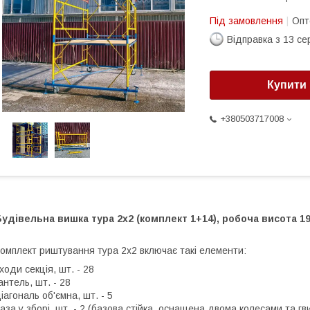
Під замовлення
Опт
Відправка з 13 се
Купити
+380503717008
удівельна вишка тура 2х2 (комплект 1+14), робоча висота 19
омплект риштування тура 2х2 включає такі елементи:
ходи секція, шт. - 28
антель, шт. - 28
іагональ об'ємна, шт. - 5
аза у зборі, шт. - 2 (базова стійка, оснащена двома колесами та г