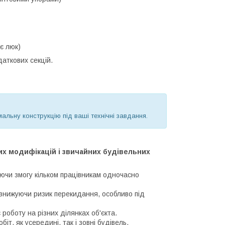
ає люк)
аткових секцій.
альну конструкцію під ваші технічні завдання.
их модифікацій і звичайних будівельних
ючи змогу кільком працівникам одночасно
 знижуючи ризик перекидання, особливо під
роботу на різних ділянках об'єкта.
т, як усередині, так і зовні будівель,