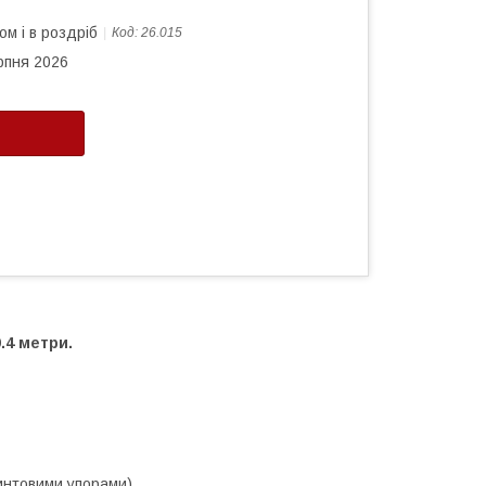
ом і в роздріб
Код:
26.015
рпня 2026
.4 метри.
винтовими упорами)