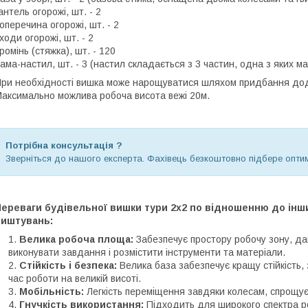
антель огорожі, шт. - 2
оперечина огорожі, шт. - 2
ходи огорожі, шт. - 2
ромінь (стяжка), шт. - 120
ама-настил, шт. - 3 (настил складається з 3 частин, одна з яких м
ри необхідності вишка може нарощуватися шляхом придбання дод
аксимально можлива робоча висота вежі 20м.
Потрібна консультація ?
Зверніться до нашого експерта. Фахівець безкоштовно підбере оптим
Переваги будівельної вишки тури 2х2 по відношенню до інш
риштувань:
Велика робоча площа:
Забезпечує простору робочу зону, да
виконувати завдання і розмістити інструменти та матеріали.
Стійкість і безпека:
Велика база забезпечує кращу стійкість,
час роботи на великій висоті.
Мобільність:
Легкість переміщення завдяки колесам, спрощує 
Гнучкість використання:
Підходить для широкого спектра робі