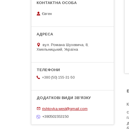
Євген
вул. Романа Шухевича, 8,
Хмельницький, Україна
+380 (50) 155-31-50
Б
К
rishtovka.west@gmail.com
с
+380501553150
г
д
б