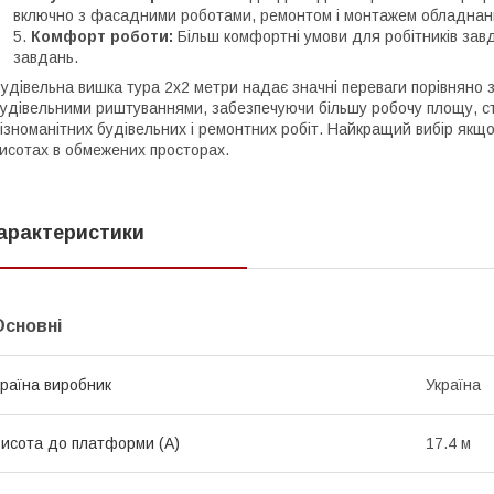
включно з фасадними роботами, ремонтом і монтажем обладнан
Комфорт роботи:
Більш комфортні умови для робітників завд
завдань.
удівельна вишка тура 2х2 метри надає значні переваги порівняно
удівельними риштуваннями, забезпечуючи більшу робочу площу, сті
ізноманітних будівельних і ремонтних робіт. Найкращий вибір якщ
исотах в обмежених просторах.
арактеристики
Основні
раїна виробник
Україна
исота до платформи (А)
17.4 м