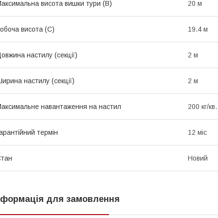
аксимальна висота вишки тури (В)
20 м
обоча висота (С)
19.4 м
овжина настилу (секції)
2 м
ирина настилу (секції)
2 м
аксимальне навантаження на настил
200 кг/кв.
арантійний термін
12 міс
Стан
Новий
нформація для замовлення