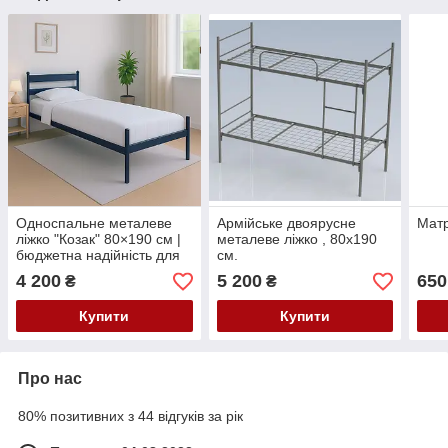
Односпальне металеве
Армійське двоярусне
Матр
ліжко "Козак" 80×190 см |
металеве ліжко , 80х190
бюджетна надійність для
см.
дому та готелів
4 200
5 200
650
₴
₴
Купити
Купити
Про нас
80% позитивних з 44 відгуків за рік