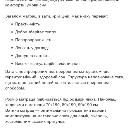
комфортні умови сну.
Загалом матрац із вати, крім ціни, має низку переваг:
Практичність
Добре зберігає тепло
Повітропроникність
Легкість у догляді
Доступна вартість
Високі експлуатаційні властивості
Вата є повітропроникним, природним матеріалом, що
гарантує міцний і здоровий сон. Структура наповнювача така,
що матрац ватний постійно вентилюється природним
способом.
Розмір матраца підбирається під розміри ліжка. Найбільш
ходовими є матраци 70х190, 80х190, 90х190 см.
Ватний матрац — оптимальний і бюджетний варіант
комплектування металевих ліжок для армії, лікарень,
хостелів, тимчасових притулок.