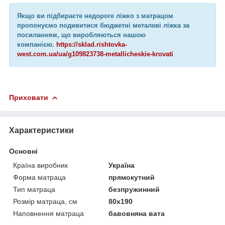
Якщо ви підбираєте недороге ліжко з матрацом
пропонуємо подивитися бюджетні металеві ліжка за
посиланням, що виробляються нашою
компанією.
https://sklad.rishtovka-
west.com.ua/ua/g109823738-metallicheskie-krovati
Приховати
Характеристики
Основні
Країна виробник
Україна
Форма матраца
прямокутний
Тип матраца
безпружинний
Розмір матраца, см
80х190
Наповнення матраца
бавовняна вата