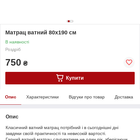
Матрац ватний 80х190 см
В наявності
Роздріб
750
₴
Купити
Опис
Характеристики
Відгуки про товар
Доставка
Опис
Класичний ватний матрац потрібний і в сьогоднішні дні
завдяки своїй практичності та невисокій вартості.
Гарний ватний матрац слугуватиме не один рік, зберігаючи